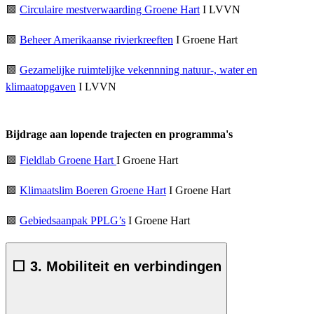
🟩
Circulaire mestverwaarding Groene Hart
I LVVN
🟩
Beheer Amerikaanse rivierkreeften
I Groene Hart
🟩
Gezamelijke ruimtelijke vekennning natuur-, water en
klimaatopgaven
I LVVN
Bijdrage aan lopende trajecten en programma's
🟩
Fieldlab Groene Hart
I Groene Hart
🟩
Klimaatslim Boeren Groene Hart
I Groene Hart
🟩
Gebiedsaanpak PPLG’s
I Groene Hart
⬜ 3. Mobiliteit en verbindingen