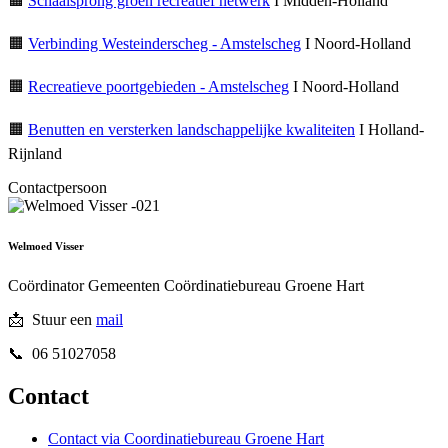
🟧
Schaalsprong groen recreatief netwerk
I Midden-Holland
🟧
Verbinding Westeinderscheg - Amstelscheg
I Noord-Holland
🟧
Recreatieve poortgebieden - Amstelscheg
I Noord-Holland
🟧
Benutten en versterken landschappelijke kwaliteiten
I Holland-
Rijnland
Contactpersoon
Welmoed Visser
Coördinator Gemeenten Coördinatiebureau Groene Hart
📩
Stuur een
mail
📞 06 51027058
Contact
Contact via Coordinatiebureau Groene Hart