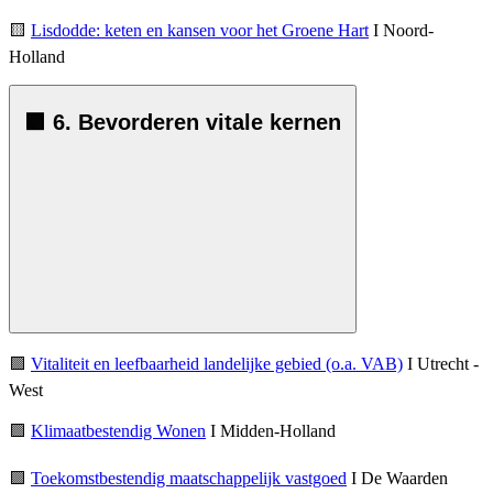
🟨
Lisdodde: keten en kansen voor het Groene Hart
I Noord-
Holland
🟪 6. Bevorderen vitale kernen
🟪
Vitaliteit en leefbaarheid landelijke gebied (o.a. VAB)
I Utrecht -
West
🟪
Klimaatbestendig Wonen
I Midden-Holland
🟪
Toekomstbestendig maatschappelijk vastgoed
I De Waarden