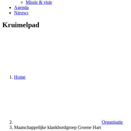
Missie & visie
Agenda
Nieuws
Kruimelpad
Home
Organisatie
Maatschappelijke klankbordgroep Groene Hart