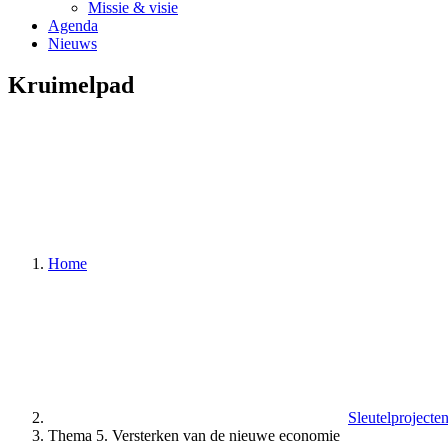
Missie & visie
Agenda
Nieuws
Kruimelpad
Home
Sleutelproject
Thema 5. Versterken van de nieuwe economie