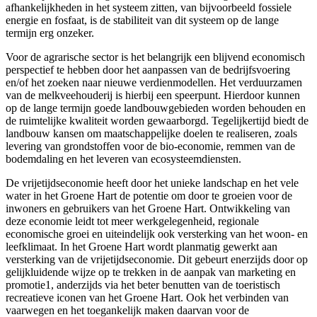
afhankelijkheden in het systeem zitten, van bijvoorbeeld fossiele
energie en fosfaat, is de stabiliteit van dit systeem op de lange
termijn erg onzeker.
Voor de agrarische sector is het belangrijk een blijvend economisch
perspectief te hebben door het aanpassen van de bedrijfsvoering
en/of het zoeken naar nieuwe verdienmodellen. Het verduurzamen
van de melkveehouderij is hierbij een speerpunt. Hierdoor kunnen
op de lange termijn goede landbouwgebieden worden behouden en
de ruimtelijke kwaliteit worden gewaarborgd. Tegelijkertijd biedt de
landbouw kansen om maatschappelijke doelen te realiseren, zoals
levering van grondstoffen voor de bio-economie, remmen van de
bodemdaling en het leveren van ecosysteemdiensten.
De vrijetijdseconomie heeft door het unieke landschap en het vele
water in het Groene Hart de potentie om door te groeien voor de
inwoners en gebruikers van het Groene Hart. Ontwikkeling van
deze economie leidt tot meer werkgelegenheid, regionale
economische groei en uiteindelijk ook versterking van het woon- en
leefklimaat. In het Groene Hart wordt planmatig gewerkt aan
versterking van de vrijetijdseconomie. Dit gebeurt enerzijds door op
gelijkluidende wijze op te trekken in de aanpak van marketing en
promotie1, anderzijds via het beter benutten van de toeristisch
recreatieve iconen van het Groene Hart. Ook het verbinden van
vaarwegen en het toegankelijk maken daarvan voor de