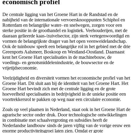
economisch profiel
De centrale ligging van het Groene Hart in de Randstad en de
nabijheid van de internationale vervoersknooppunten Schiphol en
Rotterdam en belangrijke water- en snelwegen, zorgen voor een
sterke positie in de groothandel en logistiek. Veehouderijen, met de
daaraan gelieerde kaas-/zuivelsector, zijn sterk vertegenwoordigd en
vormen de belangrijkste drager van het open veenweidelandschap.
Ook de tuinbouw speelt een belangrijke rol in het gebied met de drie
Greenports Aalsmeer, Boskoop en Westland-Oostland. Daarnaast
kent het Groene Hart specialisaties in de machinebouw, de
voedings- en genotsmiddelenindustrie, de bouwsector en de
vrijetijdseconomie.
Veelzijdigheid en diversiteit vormen het economische profiel van het
Groene Hart. Dit sluit aan bij de identiteit van het Groene Hart. Het
Groene Hart bevindt zich met de centrale ligging en de grote
hoeveelheid specialisaties in bedrijvigheid in de unieke positie een
voortrekkersrol te pakken op weg naar een circulaire economie.
Zoals op veel plaatsen in Nederland, staat ook in het Groene Hart de
agrarische sector onder druk. Door technologische ontwikkelingen
in combinatie met schaalvergroting en subsidies heeft de
Nederlandse landbouw sinds de jaren vijftig van de vorige eeuw een
enorme productiviteitsgroei laten zien. Omdat er grote