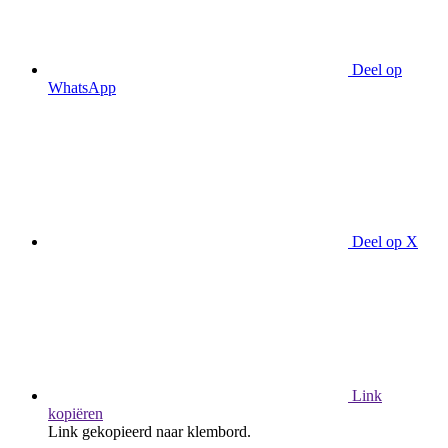
Deel op
WhatsApp
Deel op X
Link
kopiëren
Link gekopieerd naar klembord.