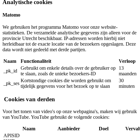
Analytische cookies
Matomo
We gebruiken het programma Matomo voor onze website-
statistieken. De verzamelde analytische gegevens zijn alleen voor de
provincie Utrecht beschikbaar. IP-adressen worden hierbij niet
herleidbaar tot de exacte locatie van de bezoekers opgeslagen. Deze
data wordt niet gedeeld met derde partijen.
Naam
Functionaliteit
Verloop
Gebruikt om enkele details over de gebruiker op
13
_pk_id
te slaan, zoals de unieke bezoekers-ID
maanden
Kortstondige cookies die worden gebruikt om
30
_pk_ses
tijdelijk gegevens voor het bezoek op te slaan
minuten
Cookies van derden
Voor het tonen van video's op onze webpagina's, maken wij gebruik
van YouTube. YouTube gebruikt de volgende cookies:
Naam
Aanbieder
Doel
Verval
APISID