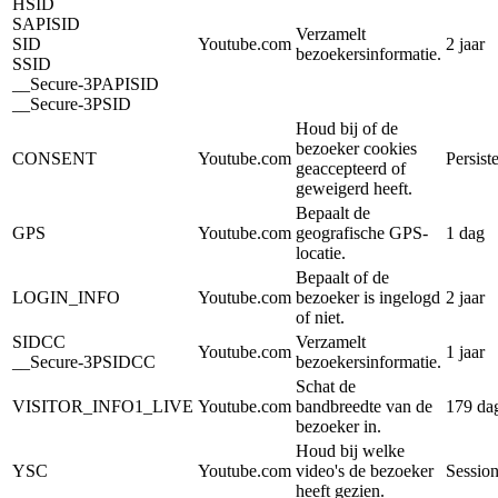
HSID
SAPISID
Verzamelt
SID
Youtube.com
2 jaar
bezoekersinformatie.
SSID
__Secure-3PAPISID
__Secure-3PSID
Houd bij of de
bezoeker cookies
CONSENT
Youtube.com
Persist
geaccepteerd of
geweigerd heeft.
Bepaalt de
GPS
Youtube.com
geografische GPS-
1 dag
locatie.
Bepaalt of de
LOGIN_INFO
Youtube.com
bezoeker is ingelogd
2 jaar
of niet.
SIDCC
Verzamelt
Youtube.com
1 jaar
__Secure-3PSIDCC
bezoekersinformatie.
Schat de
VISITOR_INFO1_LIVE
Youtube.com
bandbreedte van de
179 da
bezoeker in.
Houd bij welke
YSC
Youtube.com
video's de bezoeker
Sessio
heeft gezien.