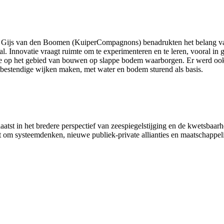
 Gijs van den Boomen (KuiperCompagnons) benadrukten het belang van 
iaal. Innovatie vraagt ruimte om te experimenteren en te leren, vooral 
ise op het gebied van bouwen op slappe bodem waarborgen. Er werd oo
estendige wijken maken, met water en bodem sturend als basis.
atst in het bredere perspectief van zeespiegelstijging en de kwetsbaar
agt om systeemdenken, nieuwe publiek-private allianties en maatschapp