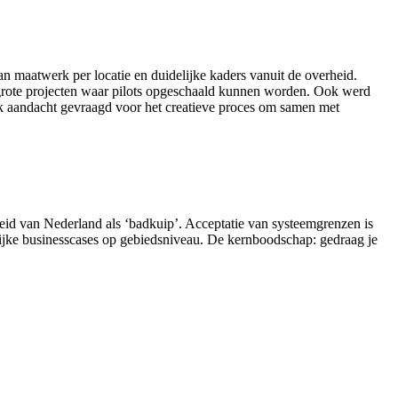
maatwerk per locatie en duidelijke kaders vanuit de overheid.
in grote projecten waar pilots opgeschaald kunnen worden. Ook werd
k aandacht gevraagd voor het creatieve proces om samen met
heid van Nederland als ‘badkuip’. Acceptatie van systeemgrenzen is
elijke businesscases op gebiedsniveau. De kernboodschap: gedraag je