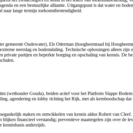
agenda en een bestuurlijke alliantie. Uitgangspunt is dat water en bode
d naar lange termijn toekomstbestendigheid.
uder gemeente Oudewater), Els Otterman (hoogheemraad bij Hoogheemr
, extreme neerslag en bodemdaling. Technische oplossingen alleen zijn 
n private partijen en beperkte borging en opschaling van kennis. De b
 schalen.
ni (wethouder Gouda), beiden actief voor het Platform Slappe Bodem 
ng, agendering en lobby richting het Rijk, met als kernboodschap dat o
gankelijk maken en ontwikkelen van kennis aldus Robert van Cleef. D
 blijken financieel verstandig; preventieve maatregelen zijn over de l
e kennisbasis anderzijds.