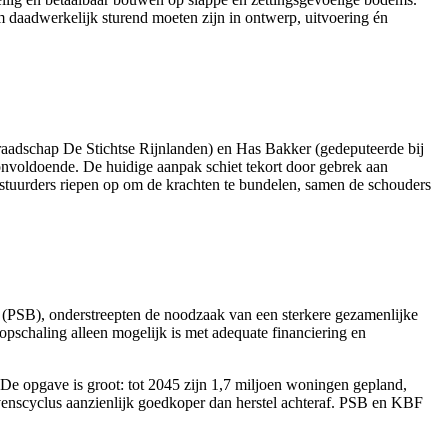
m daadwerkelijk sturend moeten zijn in ontwerp, uitvoering én
aadschap De Stichtse Rijnlanden) en Has Bakker (gedeputeerde bij
onvoldoende. De huidige aanpak schiet tekort door gebrek aan
estuurders riepen op om de krachten te bundelen, samen de schouders
(PSB), onderstreepten de noodzaak van een sterkere gezamenlijke
pschaling alleen mogelijk is met adequate financiering en
e opgave is groot: tot 2045 zijn 1,7 miljoen woningen gepland,
evenscyclus aanzienlijk goedkoper dan herstel achteraf. PSB en KBF