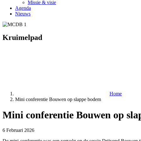
Missie & visie
Agenda
Nieuws
Kruimelpad
Home
Mini conferentie Bouwen op slappe bodem
Mini conferentie Bouwen op sl
6 Februari 2026
De mini-conferentie was een vervolg op de sessie Drijvend Bouwen ti