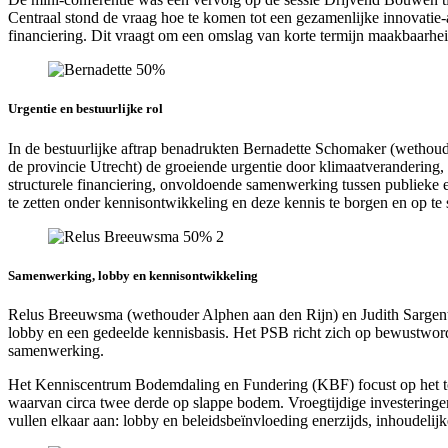
Centraal stond de vraag hoe te komen tot een gezamenlijke innovatie-
financiering. Dit vraagt om een omslag van korte termijn maakbaarhei
Urgentie en bestuurlijke rol
In de bestuurlijke aftrap benadrukten Bernadette Schomaker (wetho
de provincie Utrecht) de groeiende urgentie door klimaatverandering
structurele financiering, onvoldoende samenwerking tussen publieke e
te zetten onder kennisontwikkeling en deze kennis te borgen en op te
Samenwerking, lobby en kennisontwikkeling
Relus Breeuwsma (wethouder Alphen aan den Rijn) en Judith Sargenti
lobby en een gedeelde kennisbasis. Het PSB richt zich op bewustwordi
samenwerking.
Het Kenniscentrum Bodemdaling en Fundering (KBF) focust op het toe
waarvan circa twee derde op slappe bodem. Vroegtijdige investeringen
vullen elkaar aan: lobby en beleidsbeïnvloeding enerzijds, inhoudelijk