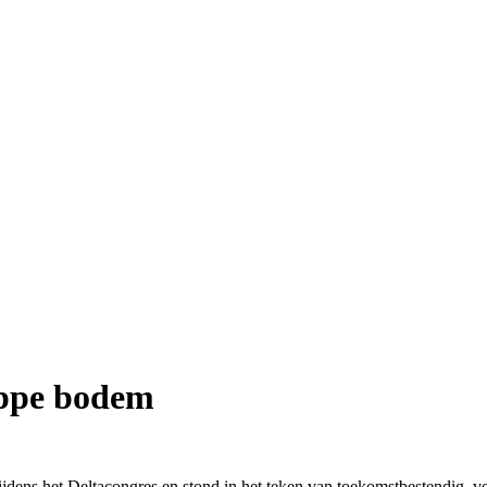
appe bodem
jdens het Deltacongres en stond in het teken van toekomstbestendig, v